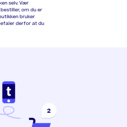
ken selv. Vær
estiller, om du er
butikken bruker
befaler derfor at du