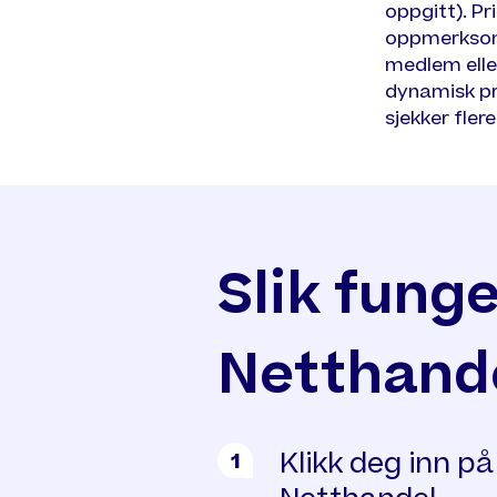
oppgitt). Pr
oppmerksom p
medlem elle
dynamisk pri
sjekker fler
Slik fung
Netthand
Klikk deg inn p
1