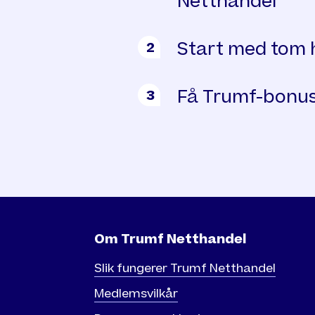
Netthandel
Start med tom 
2
Få Trumf-bonus
3
Om Trumf Netthandel
Slik fungerer Trumf Netthandel
Medlemsvilkår