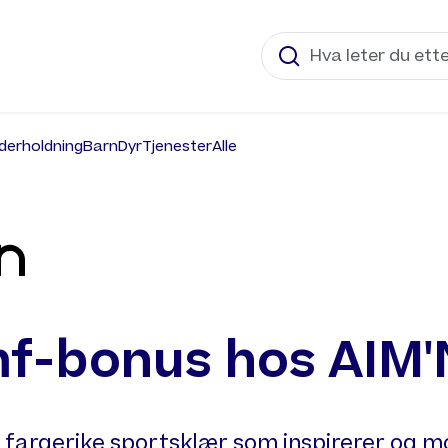
derholdning
Barn
Dyr
Tjenester
Alle
f-bonus hos AIM'
r fargerike sportsklær som inspirerer og mo