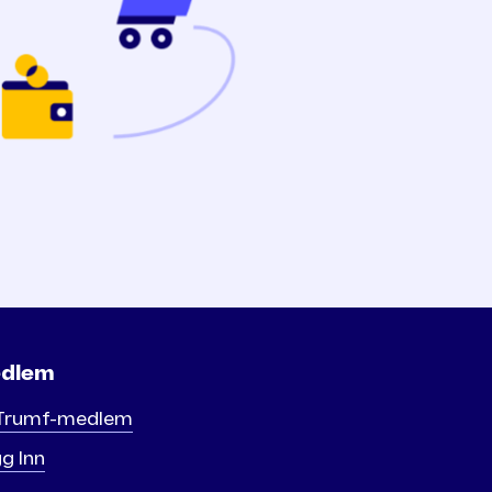
dlem
 Trumf-medlem
g Inn