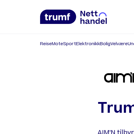
Reise
Mote
Sport
Elektronikk
Bolig
Velvære
Un
Trum
AIM'N tilby