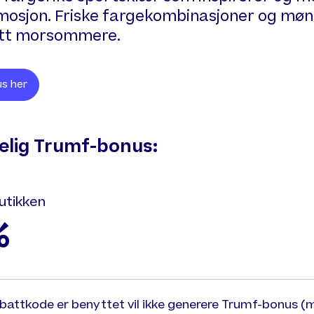
mosjon. Friske fargekombinasjoner og møn
litt morsommere.
s her
gelig Trumf-bonus:
utikken
%
abattkode er benyttet vil ikke generere Trumf-bonus (