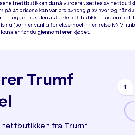
isene i nettbutikken du nå vurderer, settes av nettbutik
å at prisene kan variere avhengig av hvor og når du b
r innlogget hos den aktuelle nettbutikken, og om nett
sing (som er vanlig for eksempel innen reiseliv). Vi an
e kanaler før du gjennomfører kjøpet.
erer Trumf
el
å nettbutikken fra Trumf