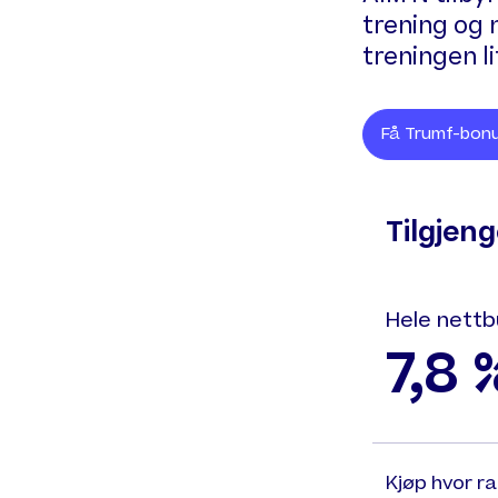
trening og 
treningen 
Få Trumf-bonu
Tilgjen
Hele nettb
7,8 
Kjøp hvor r