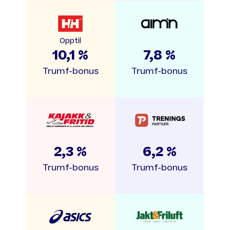
Opptil
10,1 %
7,8 %
Trumf-bonus
Trumf-bonus
2,3 %
6,2 %
Trumf-bonus
Trumf-bonus