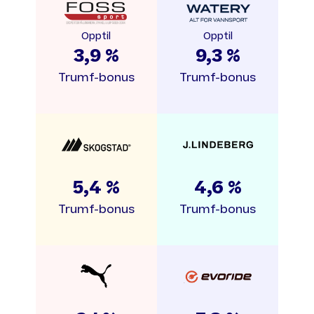
Opptil
Opptil
3,9 %
9,3 %
Trumf-bonus
Trumf-bonus
5,4 %
4,6 %
Trumf-bonus
Trumf-bonus