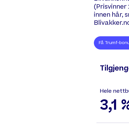
(Prisvinner
innen hår, 
Blivakker.n
Få Trumf-bonu
Tilgjen
Hele nettb
3,1 