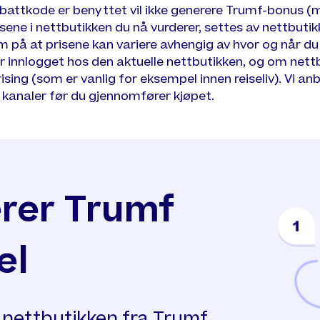
abattkode er benyttet vil ikke generere Trumf-bonus (
isene i nettbutikken du nå vurderer, settes av nettbutik
å at prisene kan variere avhengig av hvor og når du b
r innlogget hos den aktuelle nettbutikken, og om nett
sing (som er vanlig for eksempel innen reiseliv). Vi an
e kanaler før du gjennomfører kjøpet.
erer Trumf
el
å nettbutikken fra Trumf