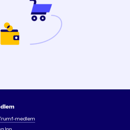
dlem
 Trumf-medlem
g Inn