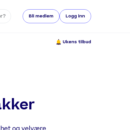
Bli medlem
Logg inn
Ukens tilbud
akker
nhet og velvære