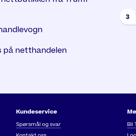
handlevogn
 på netthandelen
Kundeservice
Me
Spørsmål og svar
Bli
Kontakt oss
Log