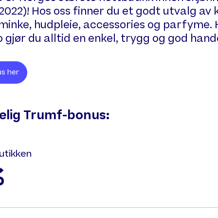
 2022)! Hos oss finner du et godt utvalg av
sminke, hudpleie, accessories og parfyme.
o gjør du alltid en enkel, trygg og god hand
s her
gelig Trumf-bonus:
utikken
%