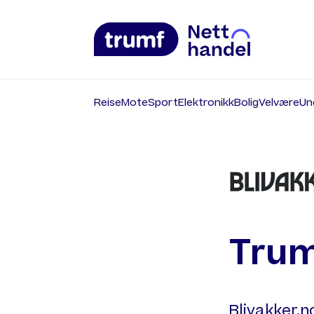
Reise
Mote
Sport
Elektronikk
Bolig
Velvære
Un
Trum
Blivakker.n