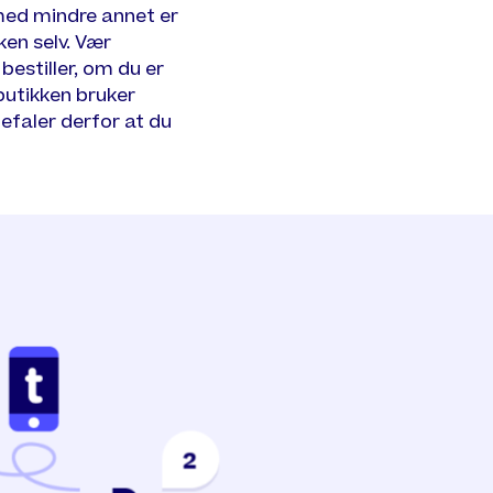
med mindre annet er
ken selv. Vær
estiller, om du er
butikken bruker
befaler derfor at du