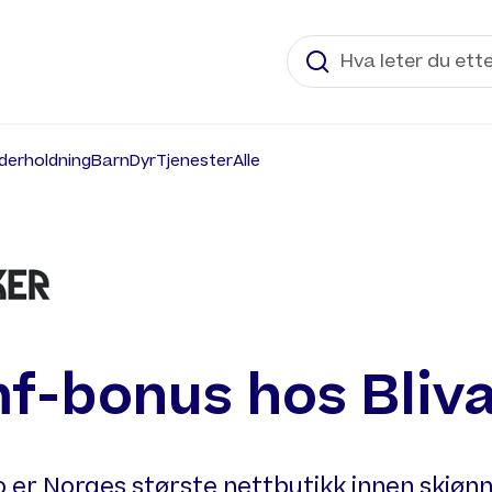
derholdning
Barn
Dyr
Tjenester
Alle
f-bonus hos Bliv
o er Norges største nettbutikk innen skjøn