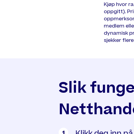
Kjøp hvor r
oppgitt). Pr
oppmerksom p
medlem elle
dynamisk pri
sjekker fler
Slik fung
Netthand
Klikk deg inn p
1