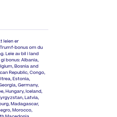
t leien er
r Trumf-bonus om du
Leie av bil i land
 gi bonus: Albania,
elgium, Bosnia and
ican Republic, Congo,
trea, Estonia,
 Georgia, Germany,
e, Hungary, Iceland,
 Kyrgyzstan, Latvia,
bourg, Madagascar,
negro, Morocco,
rth Macedonia,