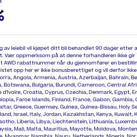
d
%
g av leiebil vil kjøpet ditt bli behandlet 90 dager etter a
. Vær oppmerksom på at denne forhandleren ikke gi
t AWD rabattnummer når du gjennomfører en bestilling. 
listet opp her er ikke bonusberettiget og vil derfor ikke
orra, Angola, Armenia, Austria, Azerbaijan, Bahrain, B
, Botswana, Bulgaria, Burundi, Cameroon, Central Afr
d'Ivoire, Croatia, Cyprus, Czechia, Denmark, Egypt, Eri
hiopia, Faroe Islands, Finland, France, Gabon, Gambia,
ltar, Greece, Guernsey, Guinea, Guinea-Bissau, Holy Se
reland, Israel, Italy, Jordan, Kazakhstan, Kenya, Kuwait,
otho, Liberia, Libya, Liechtenstein, Lithuania, Luxem
ysia, Mali, Malta, Mauritius, Mayotte, Moldova, Monte
 Myanmar, Namibia, Nauru, Netherlands, Nigeria, No