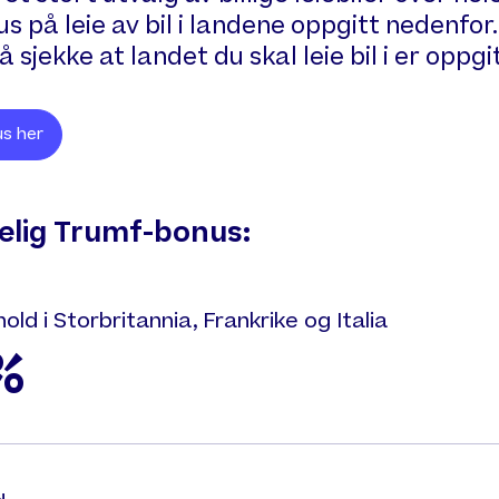
us på leie av bil i landene oppgitt nedenfor
 sjekke at landet du skal leie bil i er oppgitt
s her
gelig Trumf-bonus:
hold i Storbritannia, Frankrike og Italia
%