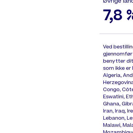
Øvrige lan
7,8 
Ved bestillin
gjennomført
benytter dit
som ikke er 
Algeria, And
Herzegovina
Congo, Côte 
Eswatini, Et
Ghana, Gibra
Iran, Iraq, I
Lebanon, Les
Malawi, Mala
Mozambique,