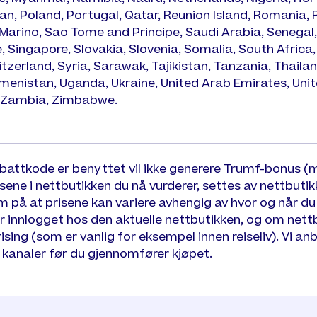
n, Poland, Portugal, Qatar, Reunion Island, Romania,
Marino, Sao Tome and Principe, Saudi Arabia, Senegal, 
, Singapore, Slovakia, Slovenia, Somalia, South Africa,
zerland, Syria, Sarawak, Tajikistan, Tanzania, Thailand
kmenistan, Uganda, Ukraine, United Arab Emirates, Uni
 Zambia, Zimbabwe.
abattkode er benyttet vil ikke generere Trumf-bonus (
isene i nettbutikken du nå vurderer, settes av nettbutik
å at prisene kan variere avhengig av hvor og når du b
r innlogget hos den aktuelle nettbutikken, og om nett
sing (som er vanlig for eksempel innen reiseliv). Vi an
e kanaler før du gjennomfører kjøpet.