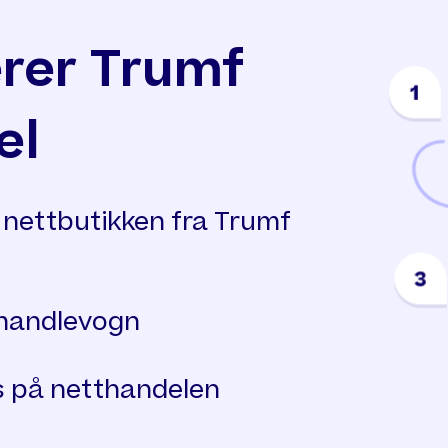
erer Trumf
el
å nettbutikken fra Trumf
handlevogn
 på netthandelen