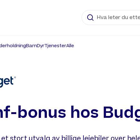
derholdning
Barn
Dyr
Tjenester
Alle
f-bonus hos Bud
et stort utvalg av billige leiebiler over hel