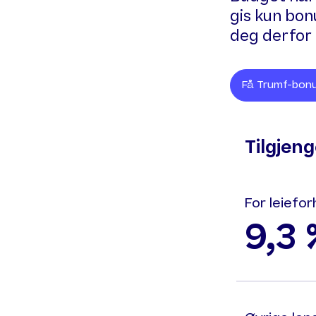
gis kun bon
deg derfor å
Få Trumf-bonu
Tilgjen
For leiefor
9,3 