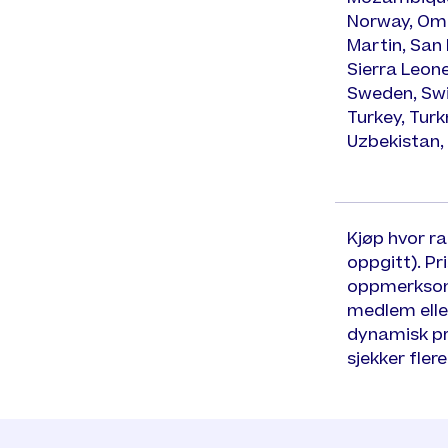
Norway, Oma
Martin, San 
Sierra Leone
Sweden, Swit
Turkey, Tur
Uzbekistan,
Kjøp hvor r
oppgitt). Pr
oppmerksom p
medlem elle
dynamisk pri
sjekker fler