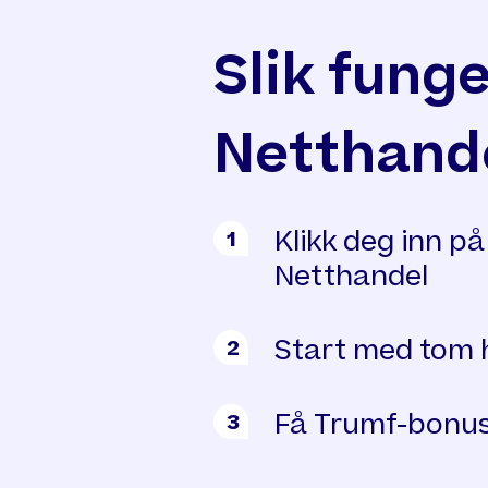
Slik fung
Netthand
Klikk deg inn p
1
Netthandel
Start med tom 
2
Få Trumf-bonus
3