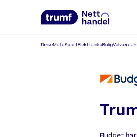
Reise
Mote
Sport
Elektronikk
Bolig
Velvære
Un
Trum
Budget har 