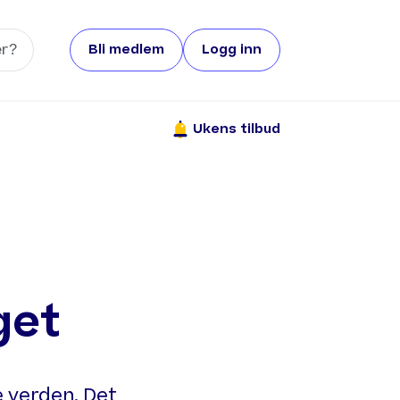
Bli medlem
Logg inn
Ukens tilbud
get
e verden. Det