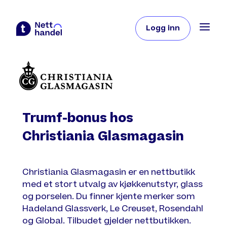
Logg inn
Trumf-bonus hos
Christiania Glasmagasin
Christiania Glasmagasin er en nettbutikk
med et stort utvalg av kjøkkenutstyr, glass
og porselen. Du finner kjente merker som
Hadeland Glassverk, Le Creuset, Rosendahl
og Global. Tilbudet gjelder nettbutikken.