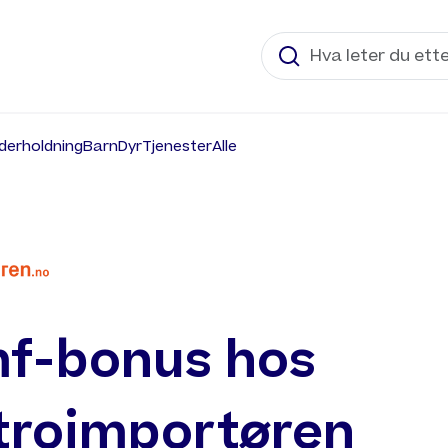
derholdning
Barn
Dyr
Tjenester
Alle
f-bonus hos
troimportøren