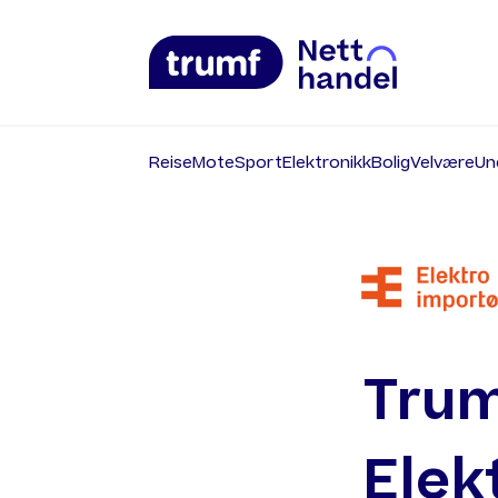
Reise
Mote
Sport
Elektronikk
Bolig
Velvære
Un
Trum
Elek