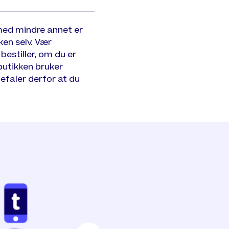
med mindre annet er
ken selv. Vær
estiller, om du er
butikken bruker
befaler derfor at du