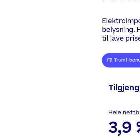
Elektroimpo
belysning. 
til lave pri
Få Trumf-bonu
Tilgjen
Hele nettb
3,9