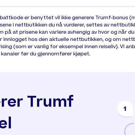
abattkode er benyttet vil ikke generere Trumf-bonus (
isene i nettbutikken du nå vurderer, settes av nettbutik
å at prisene kan variere avhengig av hvor og når du b
r innlogget hos den aktuelle nettbutikken, og om nett
sing (som er vanlig for eksempel innen reiseliv). Vi an
e kanaler før du gjennomfører kjøpet.
erer Trumf
el