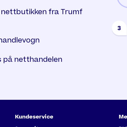
å nettbutikken fra Trumf
handlevogn
 på netthandelen
Kundeservice
Me