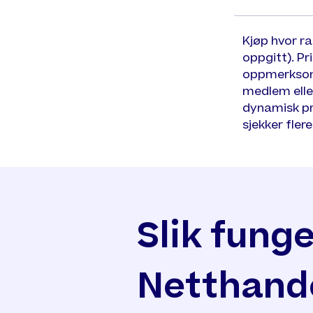
Kjøp hvor r
oppgitt). Pr
oppmerksom p
medlem elle
dynamisk pri
sjekker fler
Slik fung
Netthand