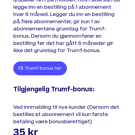
lydbøker rett på mobilen. Hos Fabel kan du
legge inn en bestilling på 1 abonnement
hver 6 måned. Legger du inn en bestilling
på flere abonnementer, gir kun 1 av
abonnementene grunnlag for Trumf-
bonus. Dersom du gjennomfører en
bestilling før det har gått 6 måneder gir
ikke det grunnlag for Trumf-bonus.
Få Trumf-bonus her
Tilgjengelig Trumf-bonus:
Ved innmelding til nye kunder (Dersom det
bestilles et abonnement vil kun første
betaling være bonusberettiget)
35 kr