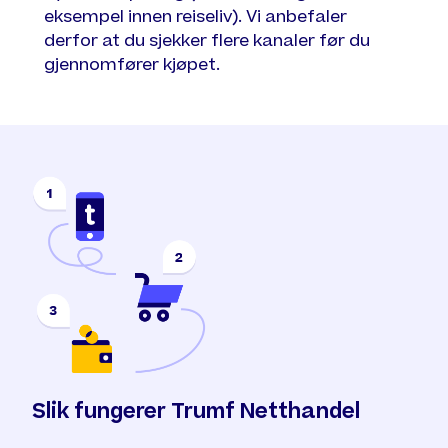
eksempel innen reiseliv). Vi anbefaler
derfor at du sjekker flere kanaler før du
gjennomfører kjøpet.
Slik fungerer Trumf Netthandel