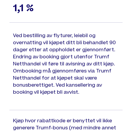
1,1 %
Ved bestilling av flyturer, leiebil og
overnatting vil kjøpet ditt bli behandlet 90
dager etter at oppholdet er gjennomført.
Endring av booking gjort utenfor Trumf
Netthandel vil føre til avisning av ditt kjøp.
Ombooking må gjennomføres via Trumf
Netthandel for at kjøpet skal være
bonusberettiget. Ved kansellering av
booking vil kjøpet bli avvist.
Kjøp hvor rabattkode er benyttet vil ikke
generere Trumf-bonus (med mindre annet