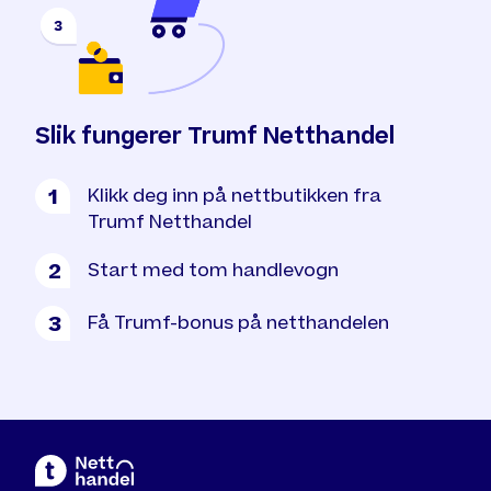
Slik fungerer Trumf Netthandel
Klikk deg inn på nettbutikken fra
1
Trumf Netthandel
Start med tom handlevogn
2
Få Trumf-bonus på netthandelen
3