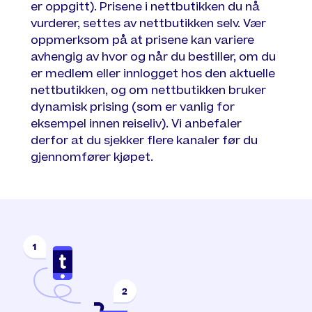
er oppgitt). Prisene i nettbutikken du nå
vurderer, settes av nettbutikken selv. Vær
oppmerksom på at prisene kan variere
avhengig av hvor og når du bestiller, om du
er medlem eller innlogget hos den aktuelle
nettbutikken, og om nettbutikken bruker
dynamisk prising (som er vanlig for
eksempel innen reiseliv). Vi anbefaler
derfor at du sjekker flere kanaler før du
gjennomfører kjøpet.