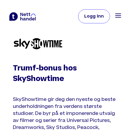
Logg inn
Trumf-bonus hos
SkyShowtime
SkyShowtime gir deg den nyeste og beste
underholdningen fra verdens største
studioer. De byr på et imponerende utvalg
av filmer og serier fra Universal Pictures,
Dreamworks, Sky Studios, Peacock,