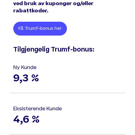
ved bruk av kuponger og/eller
rabattkoder.
Få Trumf-bonus her
Tilgjengelig Trumf-bonus:
Ny Kunde
9,3 %
Eksisterende Kunde
4,6 %